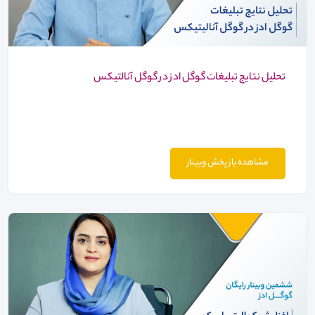
تحلیل نتایج تبلیغات گوگل ادز در گوگل آنالتیکس
مشاهده باز پخش وبینار