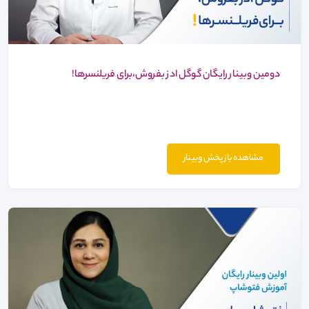
دومین وبینار رایگان گوگل ادز بفروش،برای فریلنسرها!
مشاهده باز پخش وبینار