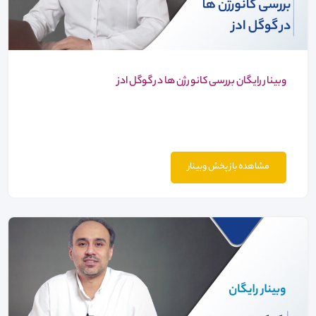
وبینار رایگان بررسی کانورژن ها در گوگل ادز
مشاهده باز پخش وبینار