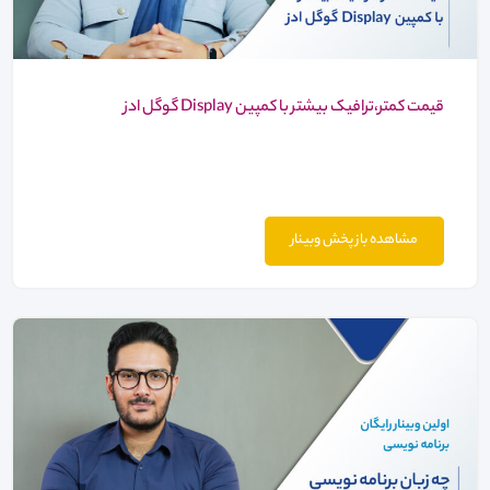
قیمت کمتر،ترافیک بیشتر با کمپین Display گوگل ادز
مشاهده باز پخش وبینار