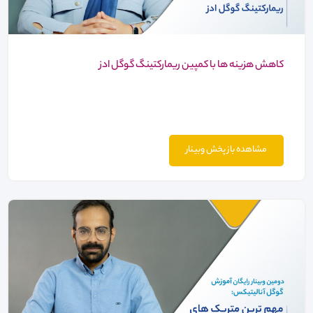
کاهش هزینه ها با کمپین ریمارکتینگ گوگل ادز
مشاهده باز پخش وبینار