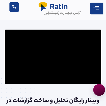
آژانس دیجیتال مارکتینگ راتین
وبینار رایگان تحلیل و ساخت گزارشات در