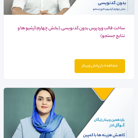
ساخت قالب وردپرس بدون کدنویسی.(بخش چهارم:آرشیو ها و
نتایج جستجو)
مشاهده باز پخش وبینار