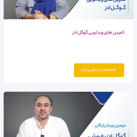
کمپین های ویدئویی گوگل ادز
مشاهده باز پخش وبینار