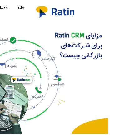
خانه
خدما