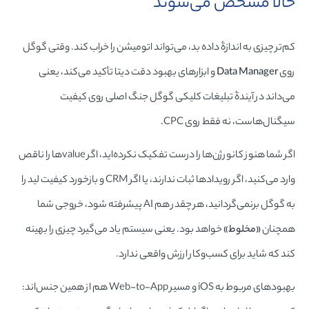
حالا مشخص می‌شوند
کم‌تر چیزی به اندازۀ داده بد، می‌تواند اتومیشن را خراب کند. وقتی گوگل
روی
Data Manager
و ابزارهای بهبود دقت دیتا تأکید می‌کند، یعنی
می‌داند در آیندۀ تبلیغات کلیکی گوگل جنگ اصلی روی کیفیت
سیگنال‌هاست، نه فقط روی CPC.
اگر شما هنوز کانورژن‌ها را درست تفکیک نکرده‌اید، اگر valueها را ناقص
وارد می‌کنید، اگر رویدادها ثبات ندارند، یا اگر CRM و بازخورد کیفیت لید را
به گوگل برنمی‌گردانید، هر چقدر هم AI پیشرفته شود، خروجی شما
همچنان
«مخلوط»
خواهد بود. یعنی سیستم یاد می‌گیرد چیزی را بهینه
کند که شاید برای کسب‌وکار ارزش واقعی ندارد.
بهبودهای مربوط به iOS و مسیر Web-to-App هم از همین جنس‌اند: