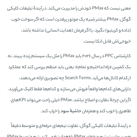
معنی نیست که PMax خودش را مدیریت می‌کند. در آیندۀ تبلیغات کلیکی
گوگل، PMax بیشتر شبیه یک موتور پرقدرت است که اگر سوخت خوب
(داده و کریتیو) نگیرد، یا اگر فرمان (هدایت انسانی) نداشته باشد،
خروجی‌اش قابل اتکا نیست.
کارشناس PPC در سال ۲۰۲۶ باید PMax را مثل یک سیستم زنده ببیند، نه
یک کمپین «راه انداختیم و تمام»؛ یعنی باید منظم بررسی کند که عملکرد
از کدام کانال‌ها می‌آید، Search Terms چه تصویری ارائه می‌دهند،
دارایی‌های کدام‌ها واقعاً فروش می‌سازند و کدام‌ها فقط کلیک می‌آورند.
اگر این چرخۀ نظارت و اصلاح نباشد، PMax خیلی راحت می‌تواند KPIهای
ظاهری را خوب کند و همزمان
حاشیۀ سود
را خراب کند.
در آیندۀ تبلیغات کلیکی گوگل، تفاوت تیم‌های حرفه‌ای و متوسط دقیقاً