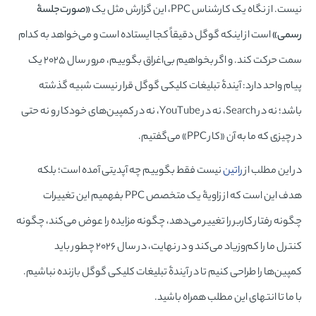
نیست. از نگاه یک کارشناس PPC، این گزارش مثل یک
«صورت‌جلسۀ
رسمی»
است از اینکه گوگل دقیقاً کجا ایستاده است و می‌خواهد به کدام
سمت حرکت کند. و اگر بخواهیم بی‌اغراق بگوییم، مرور سال ۲۰۲۵ یک
پیام واحد دارد: آیندۀ تبلیغات کلیکی گوگل قرار نیست شبیه گذشته
باشد؛ نه در Search، نه در YouTube، نه در کمپین‌های خودکار و نه حتی
در چیزی که ما به آن «کار PPC» می‌گفتیم.
در این مطلب از
راتین
نیست فقط بگوییم چه آپدیتی آمده است؛ بلکه
هدف این است که از زاویۀ یک متخصص PPC بفهمیم این تغییرات
چگونه رفتار کاربر را تغییر می‌دهد، چگونه مزایده را عوض می‌کند، چگونه
کنترل ما را کم‌وزیاد می‌کند و در نهایت، در سال ۲۰۲۶ چطور باید
کمپین‌ها را طراحی کنیم تا در آیندۀ تبلیغات کلیکی گوگل بازنده نباشیم.
با ما تا انتهای این مطلب همراه باشید.