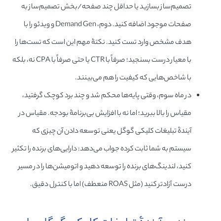
تصمیم‌ساز بسازید یا حداقل چند صفحه/بخش تصمیم‌ساز به
صفحات موجود اضافه کنید. دوم، Demand Gen و ویدئو را با
هدف مشخص وارد تست کنید. نکتۀ مهم این است که تست‌ها را
با معیار درست بسنجید؛ صرفاً با CTR یا حتی صرفاً با CPA نه، بلکه
با شاخص‌هایی که کیفیت را هم می‌بینند.
در ماه سوم، وقتی پایه‌ها محکم شد و چند برد کوچک گرفتید،
مقیاس را بالا ببرید؛ اما نه با افزایش بی‌برنامۀ بودجه. مقیاس در
آیندۀ تبلیغات کلیکی گوگل یعنی توسعه دادن آن چیزی که
سیستم به شما ثابت کرده جواب می‌دهد: دارایی‌های برنده را تکثیر
کنید، لندینگ‌های برنده را توسعه دهید و اتومیشن‌ها را در مسیر
درست آزادتر کنید (مثل ROAS منعطف) اما با کنترل دقیق.