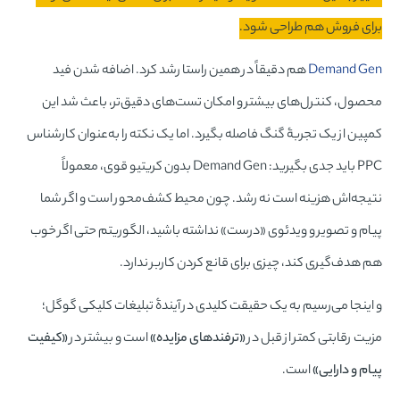
برای فروش هم طراحی شود.
Demand Gen
هم دقیقاً در همین راستا رشد کرد. اضافه شدن فید
محصول، کنترل‌های بیشتر و امکان تست‌های دقیق‌تر، باعث شد این
کمپین از یک تجربۀ گنگ فاصله بگیرد. اما یک نکته را به‌عنوان کارشناس
PPC باید جدی بگیرید: Demand Gen بدون کریتیو قوی، معمولاً
نتیجه‌اش هزینه است نه رشد. چون محیط کشف‌محور است و اگر شما
پیام و تصویر و ویدئوی «درست» نداشته باشید، الگوریتم حتی اگر خوب
هم هدف‌گیری کند، چیزی برای قانع کردن کاربر ندارد.
و اینجا می‌رسیم به یک حقیقت کلیدی در آیندۀ تبلیغات کلیکی گوگل؛
مزیت رقابتی کمتر از قبل در
«ترفندهای مزایده»
است و بیشتر در
«کیفیت
پیام و دارایی»
است.