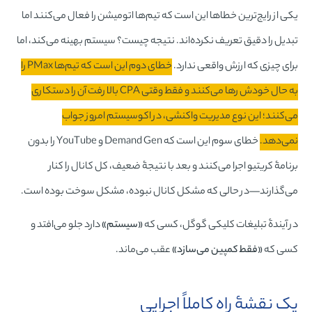
یکی از رایج‌ترین خطاها این است که تیم‌ها اتومیشن را فعال می‌کنند اما
تبدیل را دقیق تعریف نکرده‌اند. نتیجه چیست؟ سیستم بهینه می‌کند، اما
برای چیزی که ارزش واقعی ندارد.
خطای دوم این است که تیم‌ها PMax را
به حال خودش رها می‌کنند و فقط وقتی CPA بالا رفت آن را دستکاری
می‌کنند؛ این نوع مدیریت واکنشی، در اکوسیستم امروز جواب
نمی‌دهد.
خطای سوم این است که Demand Gen و YouTube را بدون
برنامۀ کریتیو اجرا می‌کنند و بعد با نتیجۀ ضعیف، کل کانال را کنار
می‌گذارند—در حالی که مشکل کانال نبوده، مشکل سوخت بوده است.
در آیندۀ تبلیغات کلیکی گوگل، کسی که
«سیستم»
دارد جلو می‌افتد و
کسی که
«فقط کمپین می‌سازد»
عقب می‌ماند.
یک نقشۀ راه کاملاً اجرایی