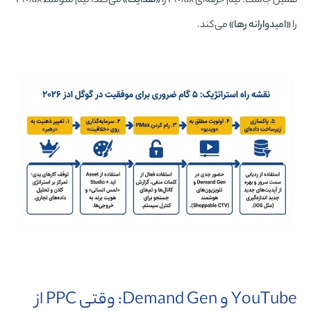
همین جاست: تیم حرفه‌ای PMax را
«هدایت»
می‌کند، تیم متوسط PMax
را
«امیدوارانه رها»
می‌کند.
YouTube و Demand Gen: وقتی PPC از