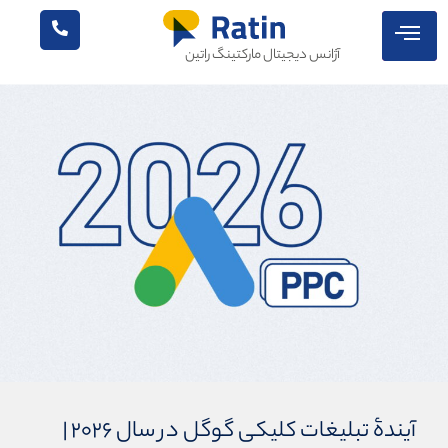
آژانس دیجیتال مارکتینگ راتین
آیندۀ تبلیغات کلیکی گوگل در سال ۲۰۲۶ |