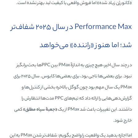
«کانورژن زیاد شده» اما فروش واقعی یا کیفیت لید بهتر نشده است.
Performance Max در سال ۲۰۲۵ شفاف‌تر
شد؛ اما هنوز «راننده» می‌خواهد
در چند سال اخیر، هیچ چیزی به اندازۀ PMax بین PPCها بحث‌برانگیز
نبود. برای بعضی‌ها ناجی بود، برای بعضی‌ها کابوس. سال ۲۰۲۵ برای
PMax یک سال مهم بود چون گوگل بالاخره بخشی از کنترل‌ها و
گزارش‌دهی‌هایی را ارائه داد که تیم‌های PPC مدت‌ها انتظارش را
داشتند. این تغییرات باعث شد PMax از یک
«جعبۀ سیاه مطلق»
کمی
خارج شود.
اما اجازه بدهید یک واقعیت را واضح بگویم: شفاف‌تر شدن PMax به این