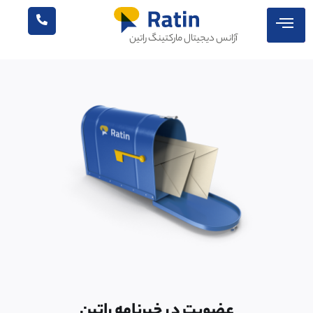
آژانس دیجیتال مارکتینگ راتین
عضویت در خبرنامه راتین