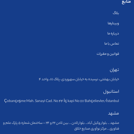
منابع
بلاگ
وبینارها
درباره ما
تماس با ما
قوانین و مقررات
تهران
خیابان بهشتی، نرسیده به خیابان سهروردی، پلاک ۸۱، واحد ۴
استانبول
Çobançeşme Mah. Sanayi Cad. No 44 İç kapi No 117 Bahçelievler/İstanbul
مشهد
مشهد _ بلوار وکیل آباد_ بلوار لادن _ بین لادن ۲۲ و ۲۴ - ساختمان شماره ۵ پارک علم و
فناوری _ مرکز نوآوری صنایع خلاق