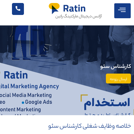
آژانس دیجیتال مارکتینگ راتین
كارشناس سئو
ارسال رزومه
خلاصه وظایف شغلی کارشناس سئو