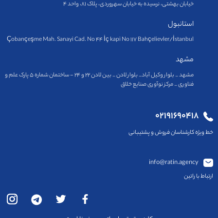
خیابان بهشتی، نرسیده به خیابان سهروردی، پلاک ۸۱، واحد ۴
استانبول
Çobançeşme Mah. Sanayi Cad. No 44 İç kapi No 117 Bahçelievler/İstanbul
مشهد
مشهد _ بلوار وکیل آباد_ بلوار لادن _ بین لادن ۲۲ و ۲۴ - ساختمان شماره ۵ پارک علم و
فناوری _ مرکز نوآوری صنایع خلاق
۰۲۱۹۱۶۹۰۴۱۸
خط ویژه کارشناسان فروش و پشتیبانی
info@ratin.agency
ارتباط با راتین