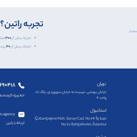
تجربه راتین؟
هستند
تجربه بیش از
۳۰۰
میلی
اعتماد بیش از
۳۰
برند
تهران
۱۶۹۰۴۱۸
خیابان بهشتی، نرسیده به خیابان سهروردی، پلاک ۸۱،
خط ویژه کارشناسا
واحد ۴
استانبول
in.agency
Çobançeşme Mah. Sanayi Cad. No 44 İç kapi
ارتباط با راتین
No 117 Bahçelievler/İstanbul