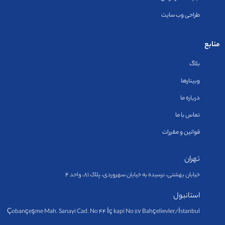
طراحی وب سایت
منابع
بلاگ
وبینارها
درباره ما
تماس با ما
قوانین و مقررات
تهران
خیابان بهشتی، نرسیده به خیابان سهروردی، پلاک ۸۱، واحد ۴
استانبول
Çobançeşme Mah. Sanayi Cad. No 44 İç kapi No 117 Bahçelievler/İstanbul